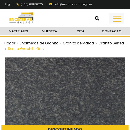
|
|
(+34) 678186025
hola@encimerasmalaga.es
Blog
MATERIALES
MUESTRA
CITA
CONTACTO
Hogar
Encimeras de Granito
Granito de Marca
Granito Sensa
Sensa Graphite Grey
DESCONTINUADO