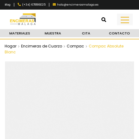
|
|
(+34) 678186025
hola@encimerasmalaga.es
Blog
MATERIALES
MUESTRA
CITA
CONTACTO
Hogar
Encimeras de Cuarzo
Compac
Compac Absolute
Blanc