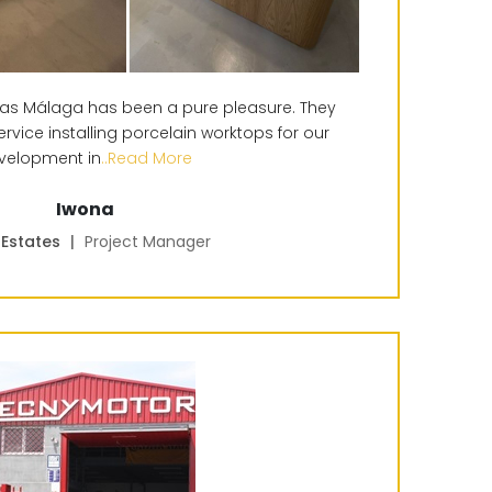
ras Málaga has been a pure pleasure. They
ervice installing porcelain worktops for our
velopment in
..Read More
Iwona
 Estates
|
Project Manager