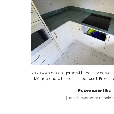
⭐⭐⭐⭐⭐We are delighted with the service we 
Málaga and with the finished result. From star
Rosemarie Ellis
|
British customer Benal