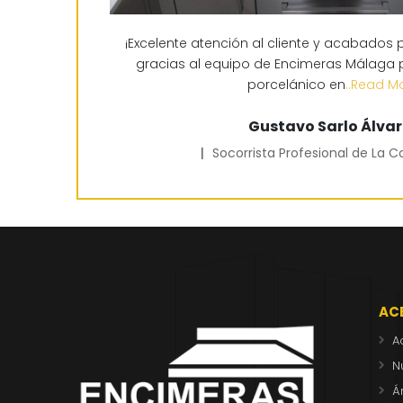
¡Excelente atención al cliente y acabados
gracias al equipo de Encimeras Málaga p
porcelánico en
..Read M
Gustavo Sarlo Álvar
|
Socorrista Profesional de La C
AC
A
N
Á