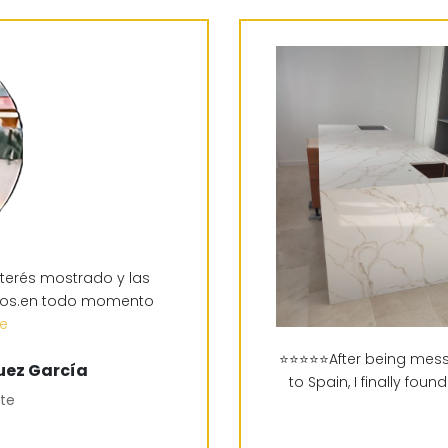
terés mostrado y las
ctos.en todo momento
re
⭐⭐⭐⭐⭐After being mes
uez García
to Spain, I finally fo
nte