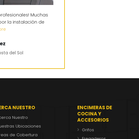
 profesionales! Muchas
or la instalación de
ore
ez
osta del Sol
ERCA NUESTRO
ENCIMERAS DE
COCINA Y
cerca Nuestro
ACCESORIOS
uestras Ubicaciones
Grifos
reas de Cobertura
Fregaderos