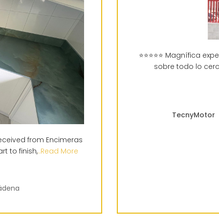
⭐⭐⭐⭐⭐ Magnífica expe
sobre todo lo cer
TecnyMotor
received from Encimeras
t to finish,
..Read More
mádena