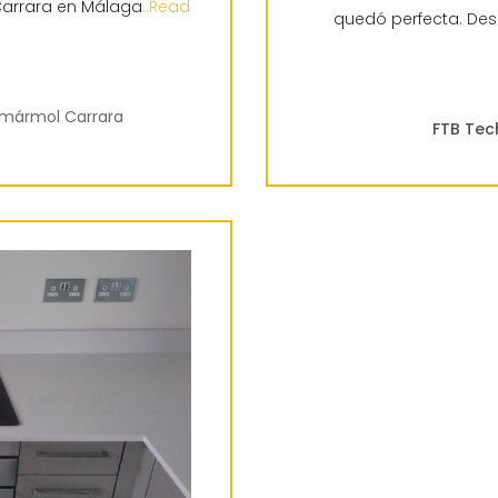
Carrara en Málaga
..Read
quedó perfecta. Desd
e mármol Carrara
FTB Tec