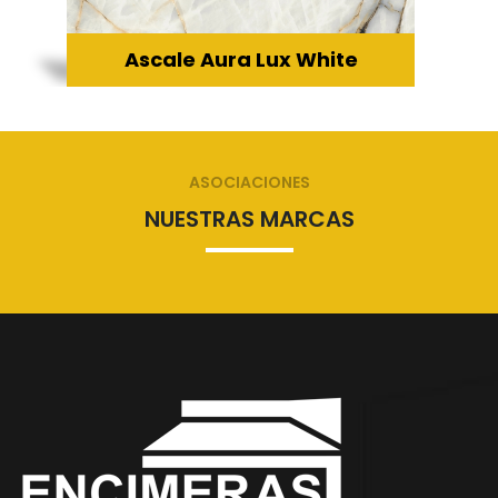
Ascale Aura Lux White
ASOCIACIONES
NUESTRAS MARCAS