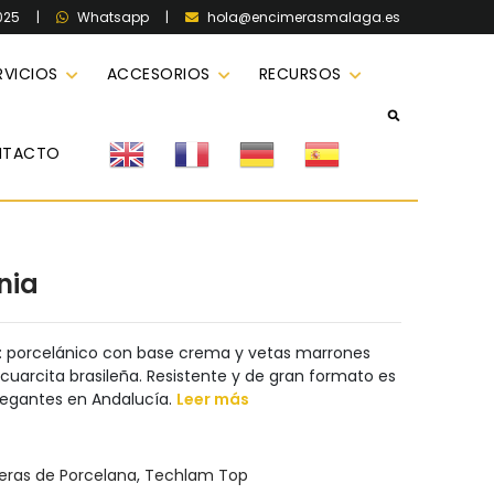
025
|
|
hola@encimerasmalaga.es
Whatsapp
RVICIOS
ACCESORIOS
RECURSOS
NTACTO
nia
 porcelánico con base crema y vetas marrones
cuarcita brasileña. Resistente y de gran formato es
legantes en Andalucía.
Leer más
eras de Porcelana
,
Techlam Top