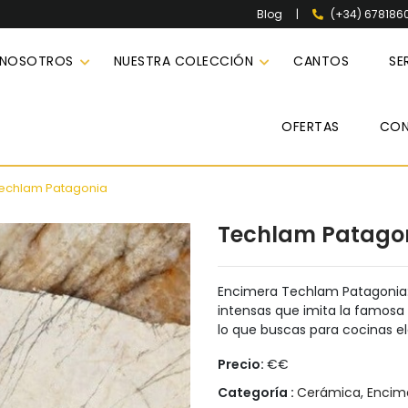
|
(+34) 678186
Blog
 NOSOTROS
NUESTRA COLECCIÓN
CANTOS
SE
OFERTAS
CO
echlam Patagonia
Techlam Patago
Encimera Techlam Patagonia:
intensas que imita la famosa 
lo que buscas para cocinas e
Precio:
€€
Categoría :
Cerámica
,
Encim