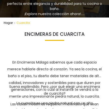
perfecta entre elegancia y durabilidad para tu cocina o
baño.
¡Explora nuestra colección ahora!…..
Hogar
Cuarcita
ENCIMERAS DE CUARCITA
En Encimeras Málaga sabemos que cada espacio
merece hablarle directo al corazón. Ya sea la cocina, el
baño o el piso, tu diseño debe tener materiales de alta
calidad, innovadores y sostenibles para que duren por
Suena espléndido. Pero ¿por qué elegir una encimera
generaciones, con lo cual al instante te vendrá a la
de cuarcita?
mente una impresionante piedra natural, la cuarcita.
La cuarcita es una piedra natural con un alto
Las casas modernas requieren materiales que sean