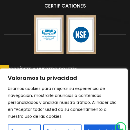
CERTIFICATIONES
SUSCRÍBETE A NUESTRO BOLETÍN
CONSULTAR AHORA
Suscríbete a nuestro boletín para recibir las últimas noticias y
Valoramos tu privacidad
actualizaciones.
Usamos cookies para mejorar su experiencia de
navegación, mostrarle anuncios o contenidos
personalizados y analizar nuestro tráfico. Al hacer clic
Please
en “Aceptar todo” usted da su consentimiento a
nuestro uso de las cookies.
leave
|
Política de Privacidad
mapa del sitio
this