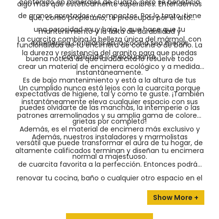
contenido en minerales de cuarzo, pero se beneficia
algo más que estéticamente superiores. Entendemos
de granos apretados y compactos. Por lo tanto, tiene
que, como propietario, te preocupas por el alto
una porosidad muy baja, lo que hace que tu
mantenimiento y la falta de durabilidad y
La cuarcita combina la belleza única del mármol, con
experiencia cotidiana en la cocina sea menos
funcionalidad de tu encimera de cocina o de baño. La
la dureza y resistencia del granito para que puedas
complicada y preocupante.
buena noticia es que la cuarcita lo resuelve todo
crear un material de encimera ecológico y a medida.
instantáneamente.
Es de bajo mantenimiento y está a la altura de tus
Un cumplido nunca está lejos con la cuarcita porque
expectativas de higiene, tal y como te guste. ¡También
instantáneamente eleva cualquier espacio con sus
puedes olvidarte de las manchas, la intemperie o las
patrones arremolinados y su amplia gama de colores.
grietas por completo!
Además, es el material de encimera más exclusivo y
Además, nuestros instaladores y marmolistas
versátil que puede transformar el aura de tu hogar, de
altamente calificados terminan y diseñan tu encimera
normal a majestuoso.
de cuarcita favorita a la perfección. Entonces podrás
renovar tu cocina, baño o cualquier otro espacio en el
brillante y majestuoso país de las maravillas de tus
sueños.