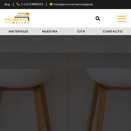
|
|
(+34) 678186025
hola@encimerasmalaga.es
Blog
MATERIALES
MUESTRA
CITA
CONTACTO