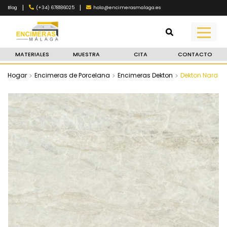
|
|
(+34) 678186025
hola@encimerasmalaga.es
Blog
MATERIALES
MUESTRA
CITA
CONTACTO
Hogar
Encimeras de Porcelana
Encimeras Dekton
Dekton Nara