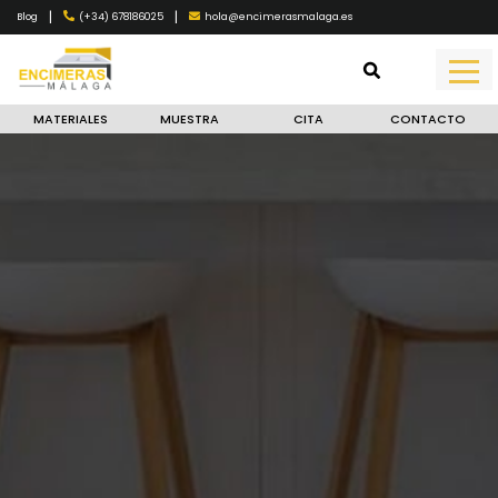
|
|
(+34) 678186025
hola@encimerasmalaga.es
Blog
MATERIALES
MUESTRA
CITA
CONTACTO