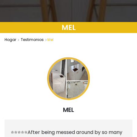
MEL
Hogar
Testimonios
Mel
MEL
⭐⭐⭐⭐⭐After being messed around by so many