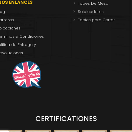
ROS ENLANCES
Topes De Mesa
log
Salpicaderos
arreras
Tablas para Cortar
bicaciones
erminos & Condiciones
olitica de Entrega y
evoluciones
CERTIFICATIONES