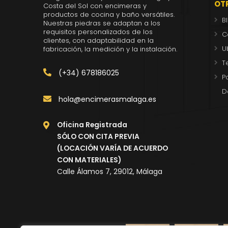
OT
Costa del Sol con encimeras y
productos de cocina y baño versátiles.
B
Nuestras piedras se adaptan a los
requisitos personalizados de los
C
clientes, con adaptabilidad en la
U
fabricación, la medición y la instalación.
T
(+34) 678186025
P
D
hola@encimerasmalaga.es
Oficina Registrada
SÓLO CON CITA PREVIA
(LOCACIÓN VARÍA DE ACUERDO
CON MATERIALES)
Calle Álamos 7, 29012, Málaga