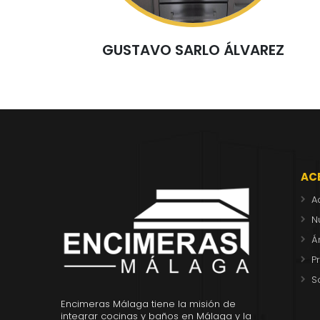
GUSTAVO SARLO ÁLVAREZ
AC
A
N
Á
P
S
Encimeras Málaga tiene la misión de
integrar cocinas y baños en Málaga y la