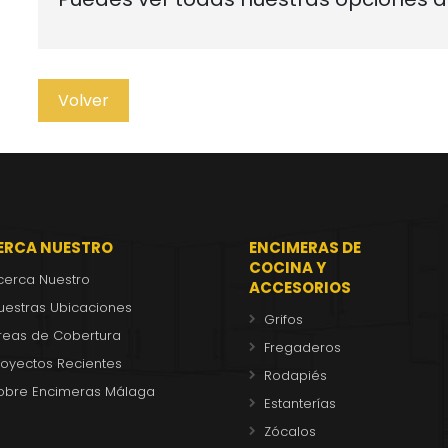
Volver
ERCA NUESTRO
ENCIMERAS DE
COCINA Y
cerca Nuestro
ACCESORIOS
uestras Ubicaciones
Grifos
reas de Cobertura
Fregaderos
royectos Recientes
Rodapiés
obre Encimeras Málaga
Estanterías
Zócalos