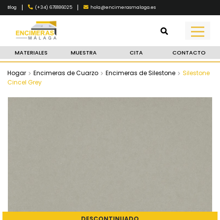
|
|
(+34) 678186025
hola@encimerasmalaga.es
Blog
MATERIALES
MUESTRA
CITA
CONTACTO
Hogar
Encimeras de Cuarzo
Encimeras de Silestone
Silestone
Cincel Grey
DESCONTINUADO