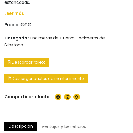
estancadas.
Leer más
Precio:
€€€
Categoría :
Encimeras de Cuarzo
,
Encimeras de
Silestone
Descargar folleto
Descargar pautas de mantenimiento
Compartir producto
Descripción
Ventajas y beneficios