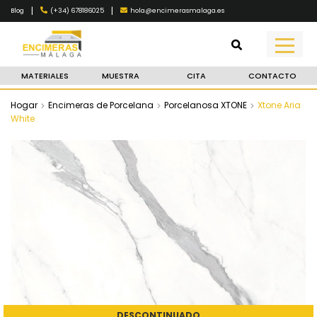
|
|
(+34) 678186025
hola@encimerasmalaga.es
Blog
MATERIALES
MUESTRA
CITA
CONTACTO
Hogar
Encimeras de Porcelana
Porcelanosa XTONE
Xtone Aria
White
DESCONTINUADO