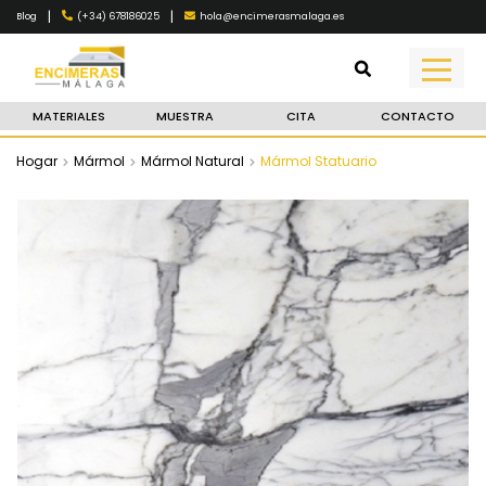
|
|
(+34) 678186025
hola@encimerasmalaga.es
Blog
MATERIALES
MUESTRA
CITA
CONTACTO
Hogar
Mármol
Mármol Natural
Mármol Statuario