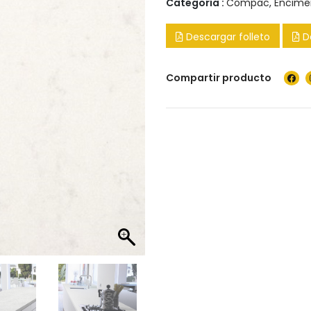
Categoría :
Compac
,
Encime
Descargar folleto
D
Compartir producto