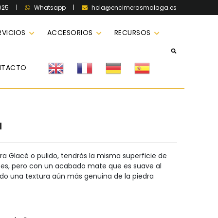
025
|
|
hola@encimerasmalaga.es
Whatsapp
RVICIOS
ACCESORIOS
RECURSOS
NTACTO
a
 Glacé o pulido, tendrás la misma superficie de
ses, pero con un acabado mate que es suave al
ando una textura aún más genuina de la piedra