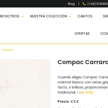
|
(+34) 678186
Blog
 NOSOTROS
NUESTRA COLECCIÓN
CANTOS
SE
OFERTAS
CO
Carrara
Compac Carrar
Cuando eliges Compac Carrara
mármol blanco con vetas gri
tacto, o brilloso, proporcion
tradicional.
Leer más
Precio:
€€€