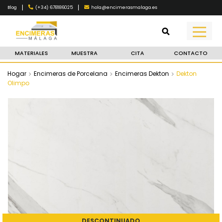
|
|
(+34) 678186025
hola@encimerasmalaga.es
Blog
MATERIALES
MUESTRA
CITA
CONTACTO
Hogar
Encimeras de Porcelana
Encimeras Dekton
Dekton
Olimpo
DESCONTINUADO