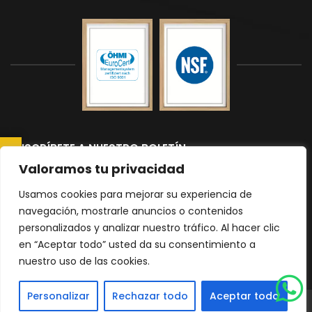
SUSCRÍBETE A NUESTRO BOLETÍN
CONSULTAR AHORA
Suscríbete a nuestro boletín para recibir las últimas noticias y
Valoramos tu privacidad
actualizaciones.
Usamos cookies para mejorar su experiencia de
navegación, mostrarle anuncios o contenidos
personalizados y analizar nuestro tráfico. Al hacer clic
Please
en “Aceptar todo” usted da su consentimiento a
nuestro uso de las cookies.
leave
|
Política de Privacidad
mapa del sitio
this
Personalizar
Rechazar todo
Aceptar todo
field
© 2026 Todos los derechos reservados Encimeras Malaga