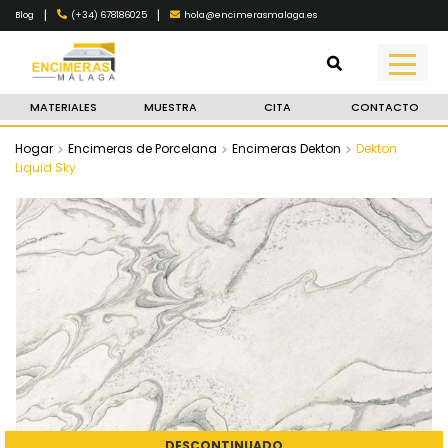
|
|
(+34) 678186025
hola@encimerasmalaga.es
Blog
MATERIALES
MUESTRA
CITA
CONTACTO
Hogar
Encimeras de Porcelana
Encimeras Dekton
Dekton
Liquid Sky
DESCONTINUADO