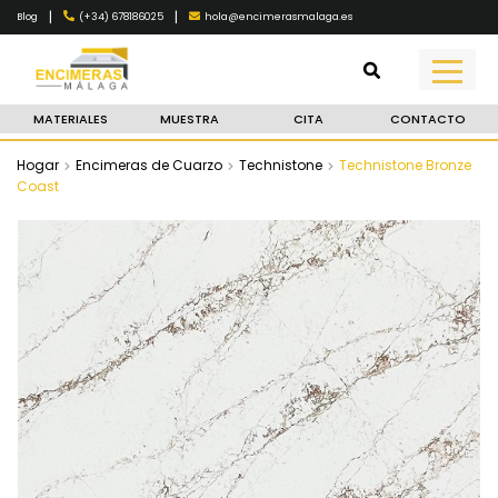
|
|
(+34) 678186025
hola@encimerasmalaga.es
Blog
MATERIALES
MUESTRA
CITA
CONTACTO
Hogar
Encimeras de Cuarzo
Technistone
Technistone Bronze
Coast