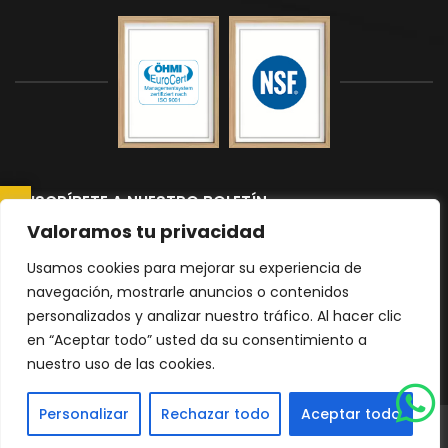
SUSCRÍBETE A NUESTRO BOLETÍN
CONSULTAR AHORA
Suscríbete a nuestro boletín para recibir las últimas noticias y
Valoramos tu privacidad
actualizaciones.
Usamos cookies para mejorar su experiencia de
navegación, mostrarle anuncios o contenidos
personalizados y analizar nuestro tráfico. Al hacer clic
Please
en “Aceptar todo” usted da su consentimiento a
nuestro uso de las cookies.
leave
|
Política de Privacidad
mapa del sitio
this
Personalizar
Rechazar todo
Aceptar todo
field
© 2026 Todos los derechos reservados Encimeras Malaga