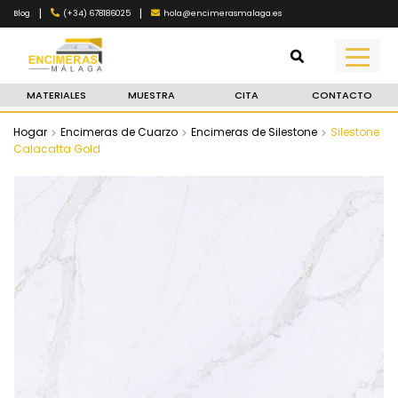
|
|
(+34) 678186025
hola@encimerasmalaga.es
Blog
MATERIALES
MUESTRA
CITA
CONTACTO
Hogar
Encimeras de Cuarzo
Encimeras de Silestone
Silestone
Calacatta Gold