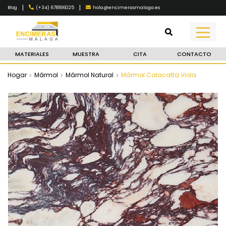
|
|
(+34) 678186025
hola@encimerasmalaga.es
Blog
MATERIALES
MUESTRA
CITA
CONTACTO
Hogar
Mármol
Mármol Natural
Mármol Calacatta Viola