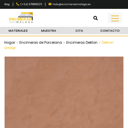
|
|
(+34) 678186025
hola@encimerasmalaga.es
Blog
MATERIALES
MUESTRA
CITA
CONTACTO
Hogar
Encimeras de Porcelana
Encimeras Dekton
Dekton
Umber