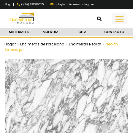
|
|
(+34) 678186025
hola@encimerasmalaga.es
Blog
MATERIALES
MUESTRA
CITA
CONTACTO
Hogar
Encimeras de Porcelana
Encimeras Neolith
Neolith
Arabesque