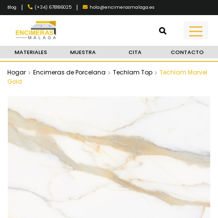
|
|
(+34) 678186025
hola@encimerasmalaga.es
Blog
MATERIALES
MUESTRA
CITA
CONTACTO
Hogar
Encimeras de Porcelana
Techlam Top
Techlam Marvel
Gold