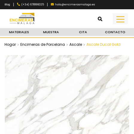
|
|
(+34) 678186025
hola@encimerasmalaga.es
Blog
MATERIALES
MUESTRA
CITA
CONTACTO
Hogar
Encimeras de Porcelana
Ascale
Ascale Ducal Gold