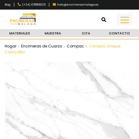
|
|
(+34) 678186025
hola@encimerasmalaga.es
Blog
MATERIALES
MUESTRA
CITA
CONTACTO
Hogar
Encimeras de Cuarzo
Compac
Compac Unique
Calacatta