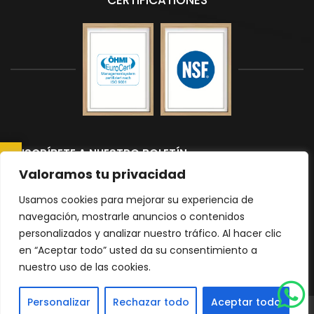
CERTIFICATIONES
SUSCRÍBETE A NUESTRO BOLETÍN
CONSULTAR AHORA
Suscríbete a nuestro boletín para recibir las últimas noticias y
Valoramos tu privacidad
actualizaciones.
Usamos cookies para mejorar su experiencia de
navegación, mostrarle anuncios o contenidos
personalizados y analizar nuestro tráfico. Al hacer clic
Please
en “Aceptar todo” usted da su consentimiento a
nuestro uso de las cookies.
leave
|
Política de Privacidad
mapa del sitio
this
Personalizar
Rechazar todo
Aceptar todo
field
© 2026 Todos los derechos reservados Encimeras Malaga