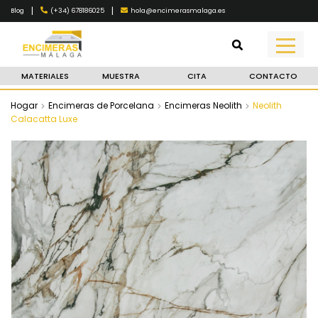
|
|
(+34) 678186025
hola@encimerasmalaga.es
Blog
MATERIALES
MUESTRA
CITA
CONTACTO
Hogar
Encimeras de Porcelana
Encimeras Neolith
Neolith
Calacatta Luxe