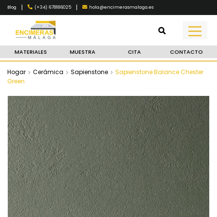
|
|
(+34) 678186025
hola@encimerasmalaga.es
Blog
MATERIALES
MUESTRA
CITA
CONTACTO
Hogar
Cerámica
Sapienstone
Sapienstone Balance Chester
Green