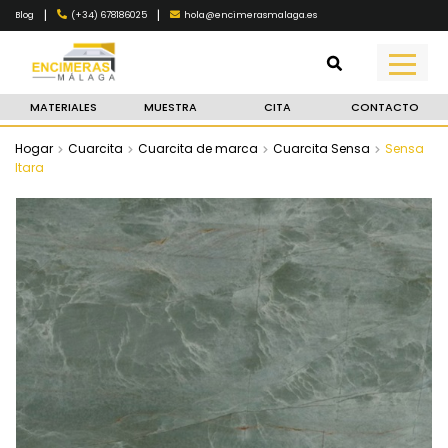
|
|
(+34) 678186025
hola@encimerasmalaga.es
Blog
MATERIALES
MUESTRA
CITA
CONTACTO
Hogar
Cuarcita
Cuarcita de marca
Cuarcita Sensa
Sensa
Itara