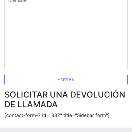
Please
leave
this
SOLICITAR UNA DEVOLUCIÓN
field
DE LLAMADA
empty.
[contact-form-7 id="332" title="Sidebar form"]