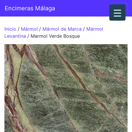
Saltar al contenido
Encimeras Málaga
Navegación principal
Inicio
/
Mármol
/
Mármol de Marca
/
Mármol
Levantina
/ Marmol Verde Bosque