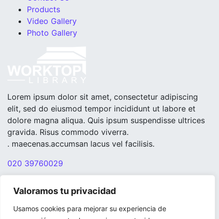
Products
Video Gallery
Photo Gallery
Lorem ipsum dolor sit amet, consectetur adipiscing
elit, sed do eiusmod tempor incididunt ut labore et
dolore magna aliqua. Quis ipsum suspendisse ultrices
gravida. Risus commodo viverra.
. maecenas.accumsan lacus vel facilisis.
020 39760029
hello@162.240.210.162/~encimeras
Valoramos tu privacidad
Registered Office
207 Regent Street, London
Usamos cookies para mejorar su experiencia de