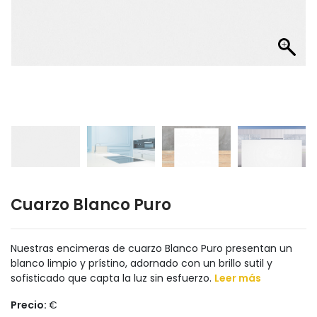
Cuarzo Blanco Puro
Nuestras encimeras de cuarzo Blanco Puro presentan un
blanco limpio y prístino, adornado con un brillo sutil y
sofisticado que capta la luz sin esfuerzo.
Leer más
Precio:
€