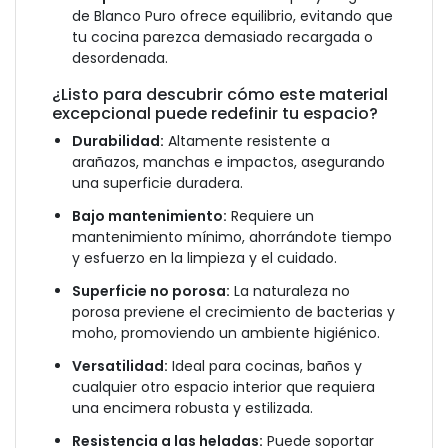
de Blanco Puro ofrece equilibrio, evitando que
tu cocina parezca demasiado recargada o
desordenada.
¿Listo para descubrir cómo este material
excepcional puede redefinir tu espacio?
Durabilidad:
Altamente resistente a
arañazos, manchas e impactos, asegurando
una superficie duradera.
Bajo mantenimiento:
Requiere un
mantenimiento mínimo, ahorrándote tiempo
y esfuerzo en la limpieza y el cuidado.
Superficie no porosa:
La naturaleza no
porosa previene el crecimiento de bacterias y
moho, promoviendo un ambiente higiénico.
Versatilidad:
Ideal para cocinas, baños y
cualquier otro espacio interior que requiera
una encimera robusta y estilizada.
Resistencia a las heladas:
Puede soportar