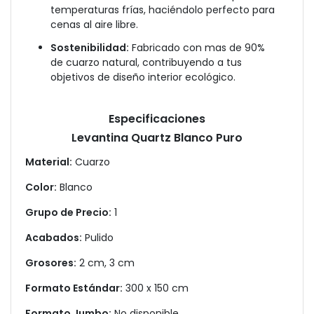
temperaturas frías, haciéndolo perfecto para
cenas al aire libre.
Sostenibilidad:
Fabricado con mas de 90%
de cuarzo natural, contribuyendo a tus
objetivos de diseño interior ecológico.
Especificaciones
Levantina Quartz Blanco Puro
Material:
Cuarzo
Color:
Blanco
Grupo de Precio:
1
Acabados:
Pulido
Grosores:
2 cm, 3 cm
Formato Estándar:
300 x 150 cm
Formato Jumbo:
No disponible