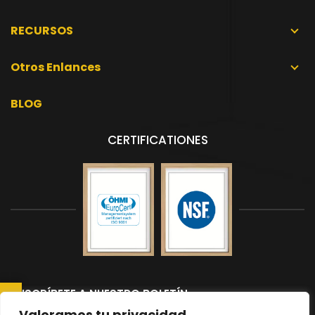
RECURSOS
Otros Enlances
BLOG
CERTIFICATIONES
SUSCRÍBETE A NUESTRO BOLETÍN
Suscríbete a nuestro boletín para recibir las últimas noticias y
Valoramos tu privacidad