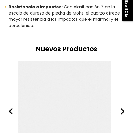
Resistencia a impactos:
Con clasificación 7 en la
escala de dureza de piedra de Mohs, el cuarzo ofrece
mayor resistencia a los impactos que el mármol y el
porcelánico.
Nuevos Productos