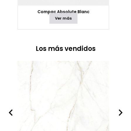
Compac Absolute Blanc
Ver más
Los más vendidos