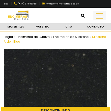
|
|
(+34) 678186025
hola@encimerasmalaga.es
Blog
MATERIALES
MUESTRA
CITA
CONTACTO
Hogar
Encimeras de Cuarzo
Encimeras de Silestone
Silestone
Arden Blue
DESCONTINUADO