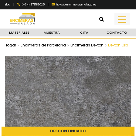
|
|
(+34) 678186025
hola@encimerasmalaga.es
Blog
MATERIALES
MUESTRA
CITA
CONTACTO
Hogar
Encimeras de Porcelana
Encimeras Dekton
Dekton Orix
DESCONTINUADO