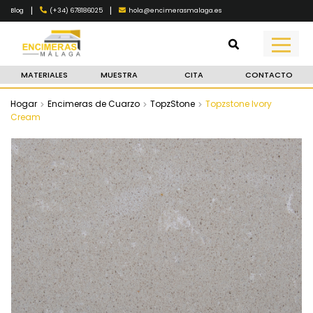
|
|
(+34) 678186025
hola@encimerasmalaga.es
Blog
MATERIALES
MUESTRA
CITA
CONTACTO
Hogar
Encimeras de Cuarzo
TopzStone
Topzstone Ivory
Cream