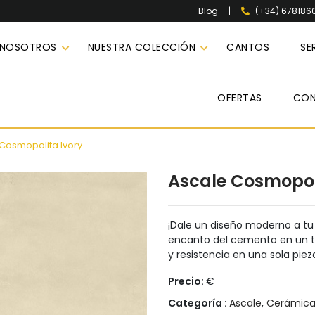
|
(+34) 678186
Blog
 NOSOTROS
NUESTRA COLECCIÓN
CANTOS
SE
OFERTAS
CO
Cosmopolita Ivory
Ascale Cosmopol
¡Dale un diseño moderno a tu
encanto del cemento en un to
y resistencia en una sola piez
Precio:
€
Categoría :
Ascale
,
Cerámic