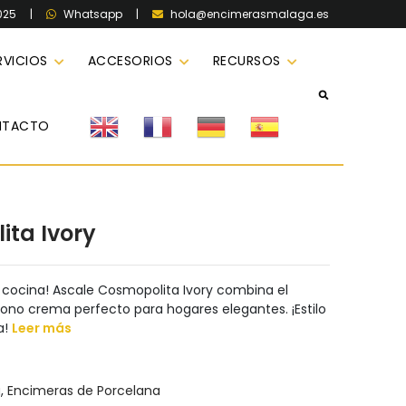
025
|
|
hola@encimerasmalaga.es
Whatsapp
RVICIOS
ACCESORIOS
RECURSOS
NTACTO
ita Ivory
 cocina! Ascale Cosmopolita Ivory combina el
no crema perfecto para hogares elegantes. ¡Estilo
a!
Leer más
a
,
Encimeras de Porcelana