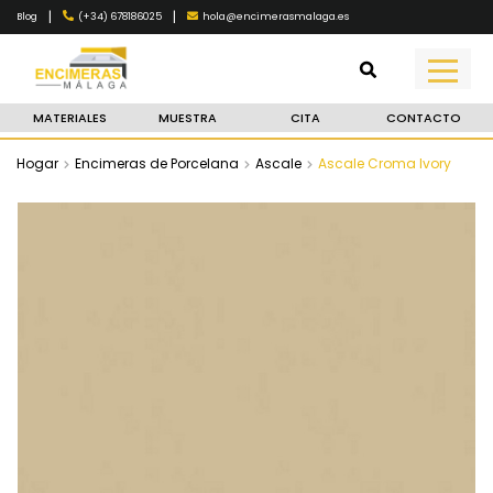
|
|
(+34) 678186025
hola@encimerasmalaga.es
Blog
MATERIALES
MUESTRA
CITA
CONTACTO
Hogar
Encimeras de Porcelana
Ascale
Ascale Croma Ivory