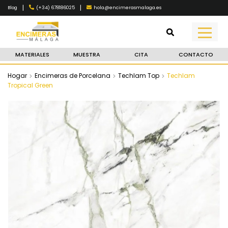
|
|
(+34) 678186025
hola@encimerasmalaga.es
Blog
MATERIALES
MUESTRA
CITA
CONTACTO
Hogar
Encimeras de Porcelana
Techlam Top
Techlam
Tropical Green