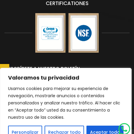
CERTIFICATIONES
SUSCRÍBETE A NUESTRO BOLETÍN
CONSULTAR AHORA
Suscríbete a nuestro boletín para recibir las últimas noticias y
Valoramos tu privacidad
actualizaciones.
Usamos cookies para mejorar su experiencia de
navegación, mostrarle anuncios o contenidos
personalizados y analizar nuestro tráfico. Al hacer clic
Please
en “Aceptar todo” usted da su consentimiento a
nuestro uso de las cookies.
leave
|
Política de Privacidad
mapa del sitio
this
Personalizar
Rechazar todo
Aceptar todo