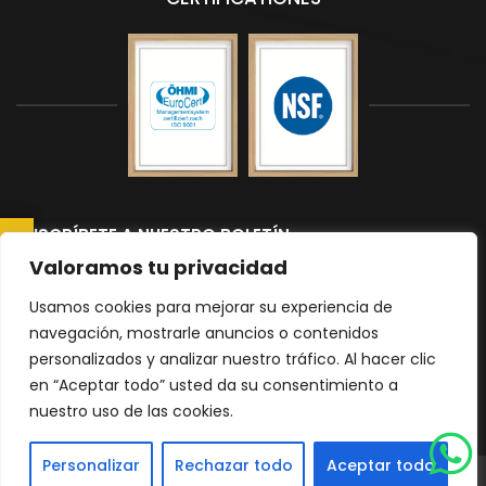
SUSCRÍBETE A NUESTRO BOLETÍN
CONSULTAR AHORA
Suscríbete a nuestro boletín para recibir las últimas noticias y
Valoramos tu privacidad
actualizaciones.
Usamos cookies para mejorar su experiencia de
navegación, mostrarle anuncios o contenidos
personalizados y analizar nuestro tráfico. Al hacer clic
Please
en “Aceptar todo” usted da su consentimiento a
nuestro uso de las cookies.
leave
|
Política de Privacidad
mapa del sitio
this
Personalizar
Rechazar todo
Aceptar todo
field
© 2026 Todos los derechos reservados Encimeras Malaga