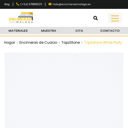
|
|
(+34) 678186025
hola@encimerasmalaga.es
Blog
MATERIALES
MUESTRA
CITA
CONTACTO
Hogar
Encimeras de Cuarzo
TopzStone
Topzstone White Party