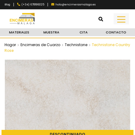
|
|
(+34) 678186025
hola@encimerasmalaga.es
Blog
MATERIALES
MUESTRA
CITA
CONTACTO
Hogar
Encimeras de Cuarzo
Technistone
Technistone Country
Rose
DESCONTINUADO