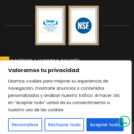
SUSCRÍBETE A NUESTRO BOLETÍN
CONSULTAR AHORA
Suscríbete a nuestro boletín para recibir las últimas noticias y
Valoramos tu privacidad
actualizaciones.
Usamos cookies para mejorar su experiencia de
navegación, mostrarle anuncios o contenidos
personalizados y analizar nuestro tráfico. Al hacer clic
Please
en “Aceptar todo” usted da su consentimiento a
nuestro uso de las cookies.
leave
|
Política de Privacidad
mapa del sitio
this
Personalizar
Rechazar todo
Aceptar todo
field
© 2026 Todos los derechos reservados Encimeras Malaga