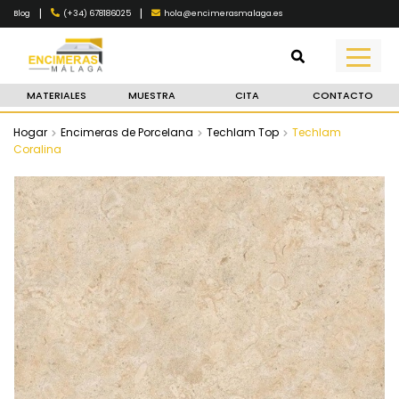
|
|
(+34) 678186025
hola@encimerasmalaga.es
Blog
MATERIALES
MUESTRA
CITA
CONTACTO
Hogar
Encimeras de Porcelana
Techlam Top
Techlam
Coralina