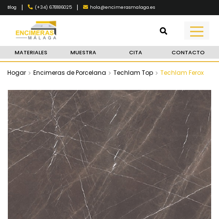
|
|
(+34) 678186025
hola@encimerasmalaga.es
Blog
MATERIALES
MUESTRA
CITA
CONTACTO
Hogar
Encimeras de Porcelana
Techlam Top
Techlam Ferox