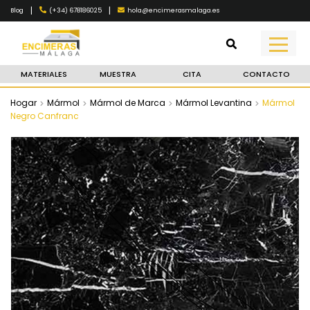
|
|
(+34) 678186025
hola@encimerasmalaga.es
Blog
MATERIALES
MUESTRA
CITA
CONTACTO
Hogar
Mármol
Mármol de Marca
Mármol Levantina
Mármol
Negro Canfranc