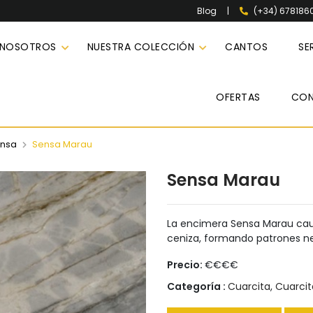
|
(+34) 678186
Blog
 NOSOTROS
NUESTRA COLECCIÓN
CANTOS
SE
OFERTAS
CO
ensa
Sensa Marau
Sensa Marau
La encimera Sensa Marau caut
ceniza, formando patrones n
Precio:
€€€€
Categoría :
Cuarcita
,
Cuarci