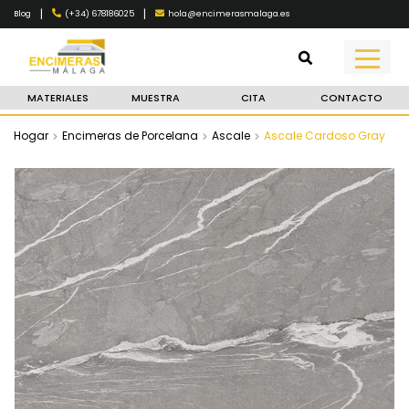
|
|
(+34) 678186025
hola@encimerasmalaga.es
Blog
MATERIALES
MUESTRA
CITA
CONTACTO
Hogar
Encimeras de Porcelana
Ascale
Ascale Cardoso Gray