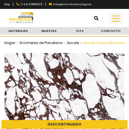
|
|
(+34) 678186025
hola@encimerasmalaga.es
Blog
MATERIALES
MUESTRA
CITA
CONTACTO
Hogar
Encimeras de Porcelana
Ascale
Ascale Calacatta Viola
DESCONTINUADO