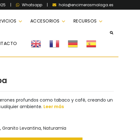
025
|
|
hola@encimerasmalaga.es
Whatsapp
RVICIOS
ACCESORIOS
RECURSOS
NTACTO
ba
rrones profundos como tabaco y café, creando un
cualquier ambiente.
Leer más
,
Granito Levantina
,
Naturamia