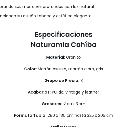
brando sus marrones profundos con luz natural.
enciando su diseño tabaco y estética elegante.
Especificaciones
Naturamia Cohíba
Material:
Granito
Color:
Marrón oscuro, marrón claro, gris
Grupo de Precio:
3
Acabados:
P
ulido, vintage y leather
Grosores:
2 cm, 3 cm
Formato Tabla:
280 x 180 cm hasta 325 x 205 cm
Estilo
: Motas