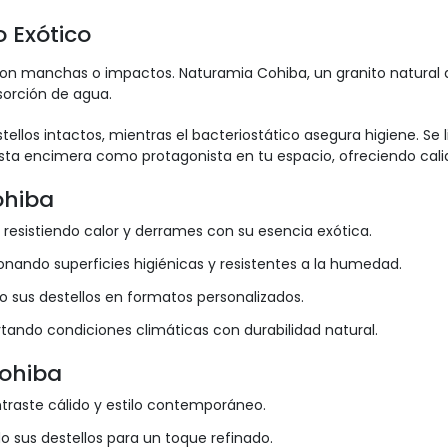
o Exótico
n manchas o impactos. Naturamia Cohiba, un granito natural de 
orción de agua.
llos intactos, mientras el bacteriostático asegura higiene. Se 
esta encimera como protagonista en tu espacio, ofreciendo calid
ohiba
, resistiendo calor y derrames con su esencia exótica.
onando superficies higiénicas y resistentes a la humedad.
do sus destellos en formatos personalizados.
ortando condiciones climáticas con durabilidad natural.
ohiba
raste cálido y estilo contemporáneo.
o sus destellos para un toque refinado.