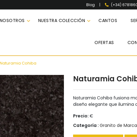
|
(+34) 678186
Blog
 NOSOTROS
NUESTRA COLECCIÓN
CANTOS
SE
OFERTAS
CO
Naturamia Cohiba
Naturamia Cohi
Naturamia Cohiba fusiona ma
diseño elegante que ilumina 
Precio:
€
Categoría :
Granito de Marca