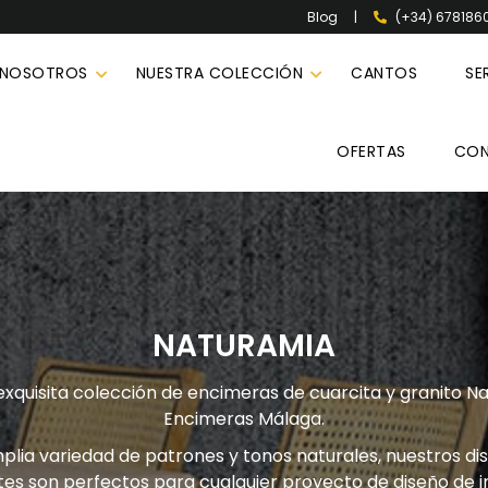
|
(+34) 678186
Blog
 NOSOTROS
NUESTRA COLECCIÓN
CANTOS
SE
OFERTAS
CO
NATURAMIA
 exquisita colección de encimeras de cuarcita y granito N
Encimeras Málaga.
lia variedad de patrones y tonos naturales, nuestros di
tes son perfectos para cualquier proyecto de diseño de in