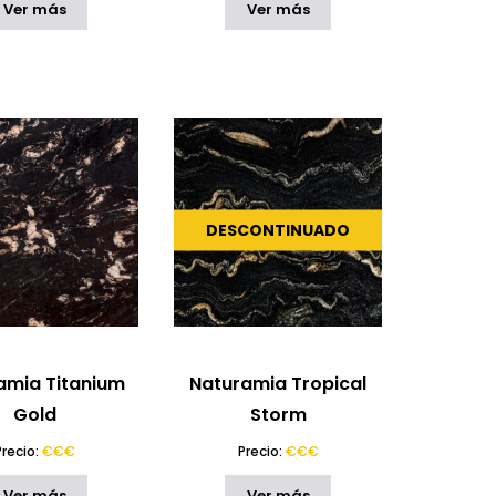
Ver más
Ver más
DESCONTINUADO
amia Titanium
Naturamia Tropical
Gold
Storm
Precio:
€€€
Precio:
€€€
Ver más
Ver más