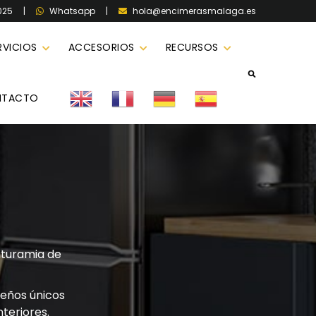
025
|
|
hola@encimerasmalaga.es
Whatsapp
RVICIOS
ACCESORIOS
RECURSOS
NTACTO
aturamia de
seños únicos
teriores.