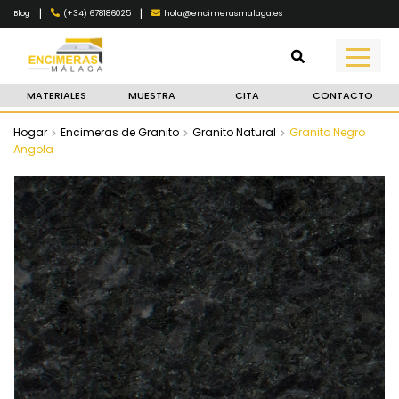
|
|
(+34) 678186025
hola@encimerasmalaga.es
Blog
MATERIALES
MUESTRA
CITA
CONTACTO
Hogar
Encimeras de Granito
Granito Natural
Granito Negro
Angola