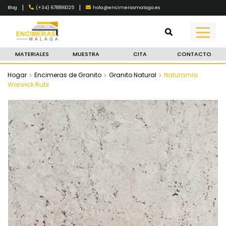
|
|
(+34) 678186025
hola@encimerasmalaga.es
Blog
MATERIALES
MUESTRA
CITA
CONTACTO
Hogar
Encimeras de Granito
Granito Natural
Naturamia
Warwick Rubi