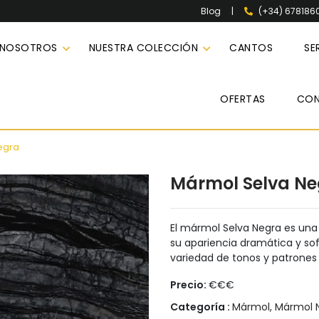
|
(+34) 678186
Blog
 NOSOTROS
NUESTRA COLECCIÓN
CANTOS
SE
OFERTAS
CO
egra
Mármol Selva Ne
El mármol Selva Negra es una
su apariencia dramática y sof
variedad de tonos y patrones 
Precio:
€€€
Categoría :
Mármol
,
Mármol N