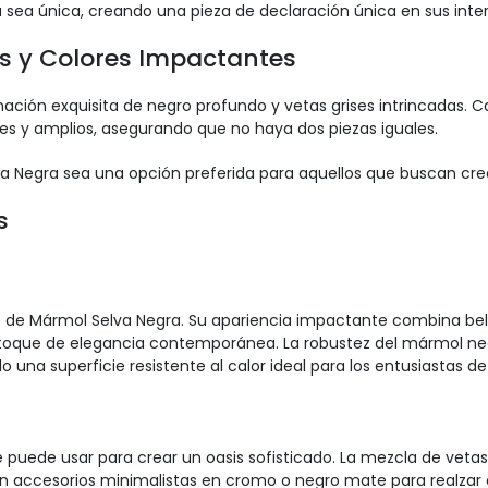
sea única, creando una pieza de declaración única en sus inter
s y Colores Impactantes
ión exquisita de negro profundo y vetas grises intrincadas. Ca
ces y amplios, asegurando que no haya dos piezas iguales.
va Negra sea una opción preferida para aquellos que buscan crea
s
s de Mármol Selva Negra. Su apariencia impactante combina b
toque de elegancia contemporánea. La robustez del mármol negro
na superficie resistente al calor ideal para los entusiastas de 
e puede usar para crear un oasis sofisticado. La mezcla de vetas
accesorios minimalistas en cromo o negro mate para realzar e