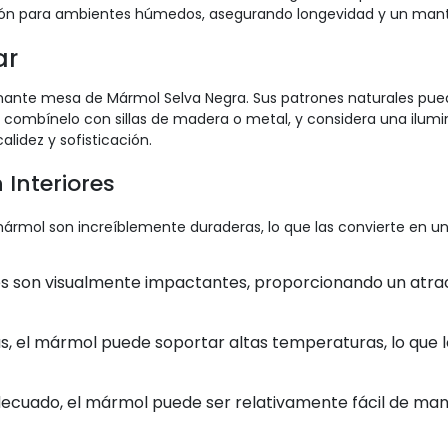
pción para ambientes húmedos, asegurando longevidad y un ma
ar
onante mesa de Mármol Selva Negra. Sus patrones naturales pu
 combínelo con sillas de madera o metal, y considera una ilumin
lidez y sofisticación.
 Interiores
rmol son increíblemente duraderas, lo que las convierte en una
es son visualmente impactantes, proporcionando un atrac
s, el mármol puede soportar altas temperaturas, lo que 
decuado, el mármol puede ser relativamente fácil de ma