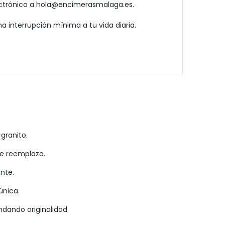
ectrónico a hola@encimerasmalaga.es.
 interrupción mínima a tu vida diaria.
granito.
de reemplazo.
nte.
única.
dando originalidad.