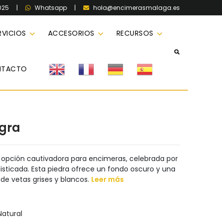
025
|
|
hola@encimerasmalaga.es
Whatsapp
RVICIOS
ACCESORIOS
RECURSOS
NTACTO
gra
 opción cautivadora para encimeras, celebrada por
isticada. Esta piedra ofrece un fondo oscuro y una
de vetas grises y blancos.
Leer más
atural