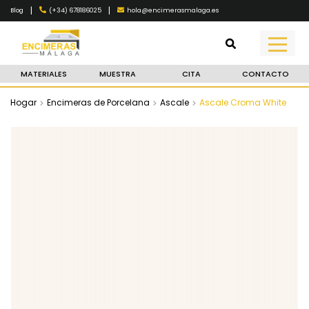
|
|
(+34) 678186025
hola@encimerasmalaga.es
Blog
MATERIALES
MUESTRA
CITA
CONTACTO
Hogar
Encimeras de Porcelana
Ascale
Ascale Croma White