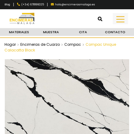
|
|
(+34) 678186025
hola@encimerasmalaga.es
Blog
MATERIALES
MUESTRA
CITA
CONTACTO
Hogar
Encimeras de Cuarzo
Compac
Compac Unique
Calacatta Black